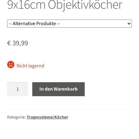
9x16cm Objektivköcher
Unterm
Stative
öffnen
Unterm
Second-Hand
öffnen
€
39,99
Nicht lagernd
Lowepro
In den Warenkorb
Lens
Case
9x16cm
Objektivköcher
Kategorie:
Tragesysteme/Köcher
Menge