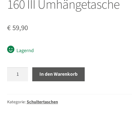
160 III Umhängetasche
Unterm
Stative
öffnen
€
59,90
Unterm
Second-Hand
öffnen
Lagernd
Lowepro
In den Warenkorb
Adventura
SH
160
III
Kategorie:
Schultertaschen
Umhängetasche
Menge