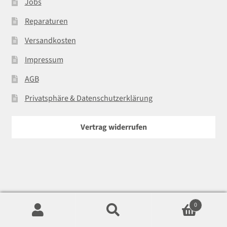
Jobs
Reparaturen
Versandkosten
Impressum
AGB
Privatsphäre & Datenschutzerklärung
Vertrag widerrufen
0
© Foto15 GmbH | 2026
In
F
Suchen
Suchen
nach:
st
a