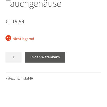
Tauchgehäuse
öffnen
Unterm
Stative
öffnen
€
119,99
Unterm
Second-Hand
öffnen
Nicht lagernd
Insta360
In den Warenkorb
X4
Unsichtbares
Tauchgehäuse
Menge
Kategorie:
Insta360