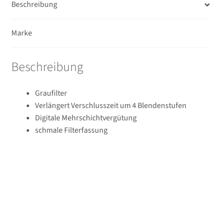
Beschreibung
Unterm
Unterwassergehäuse
öffnen
Marke
Unterm
Drucker / Scanner
öffnen
Beschreibung
GPS / WiFi Module
Unterm
Schutz und Pflege
Graufilter
öffnen
Verlängert Verschlusszeit um 4 Blendenstufen
Sucherzubehör
Digitale Mehrschichtvergütung
schmale Filterfassung
USB/HDMI-Kabel
Unterm
Taschen/Rucksäcke
öffnen
Unterm
Stative
öffnen
Unterm
Second-Hand