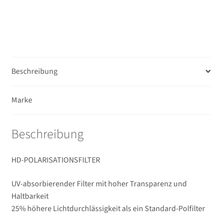
Menge
Unterm
Unterwassergehäuse
öffnen
Unterm
Drucker / Scanner
öffnen
GPS / WiFi Module
Beschreibung
Unterm
Schutz und Pflege
Marke
öffnen
Sucherzubehör
Beschreibung
USB/HDMI-Kabel
HD-POLARISATIONSFILTER
Unterm
Taschen/Rucksäcke
öffnen
UV-absorbierender Filter mit hoher Transparenz und
Unterm
Stative
Haltbarkeit
öffnen
25% höhere Lichtdurchlässigkeit als ein Standard-Polfilter
Unterm
Second-Hand