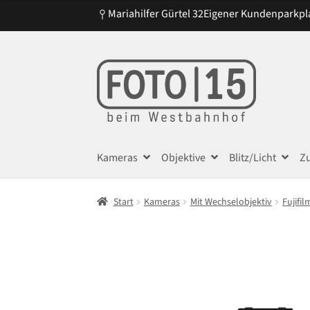
Mariahilfer Gürtel 32
Eigener Kundenparkpl
Zur
Zum
Navigation
Inhalt
springen
springen
Kameras
Objektive
Blitz/Licht
Z
Start
Kameras
Mit Wechselobjektiv
Fujifil