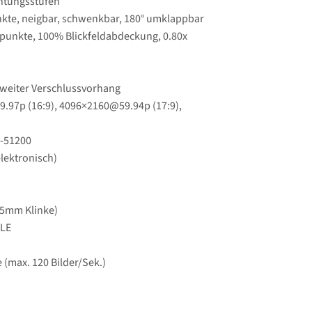
ichtungsstufen
unkte, neigbar, schwenkbar, 180° umklappbar
ldpunkte, 100% Blickfeldabdeckung, 0.80x
 zweiter Verschlussvorhang
.97p (16:9), 4096×2160@59.94p (17:9),
4-51200
elektronisch)
3.5mm Klinke)
 LE
max. 120 Bilder/​Sek.)