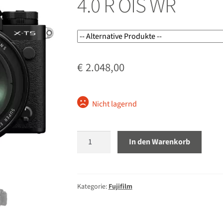
4.0 R OIS WR
€
2.048,00
Nicht lagernd
Fujifilm
In den Warenkorb
X-
T5
schwarz
mit
Kategorie:
Fujifilm
XF
16-