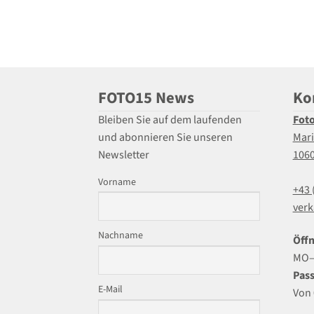
FOTO15 News
Ko
Bleiben Sie auf dem laufenden
Fot
und abonnieren Sie unseren
Mari
Newsletter
106
Vorname
+43 
verk
Nachname
Öffn
MO–F
Pass
E-Mail
Von 