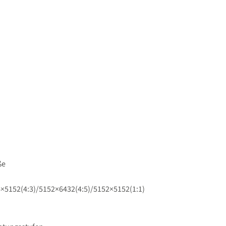
ße
×5152(4:3)/​5152×6432(4:5)/​5152×5152(1:1)