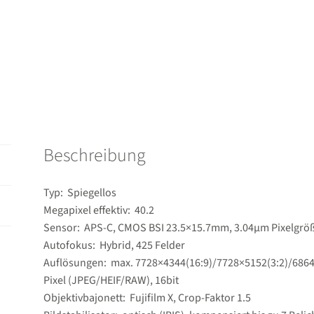
80mm
4.0
R
OIS
WR
Menge
Beschreibung
Typ: Spiegellos
Megapixel effektiv: 40.2
Sensor: APS-C, CMOS BSI 23.5×15.7mm, 3.04µm Pixelgrö
Autofokus: Hybrid, 425 Felder
Auflösungen: max. 7728×4344(16:9)/​7728×5152(3:2)/​6864
Pixel (JPEG/​HEIF/​RAW), 16bit
Objektivbajonett: Fujifilm X, Crop-Faktor 1.5