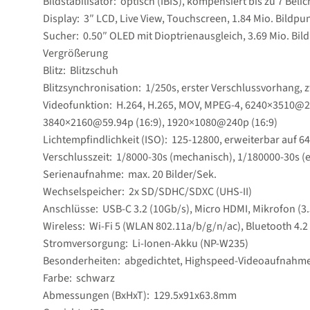
Bildstabilisator: optisch (IBIS), kompensiert bis zu 7 Bel
Display: 3″ LCD, Live View, Touchscreen, 1.84 Mio. Bildp
Sucher: 0.50″ OLED mit Dioptrienausgleich, 3.69 Mio. Bi
Vergrößerung
Blitz: Blitzschuh
Blitzsynchronisation: 1/​250s, erster Verschlussvorhang,
Videofunktion: H.264, H.265, MOV, MPEG-4, 6240×3510@29
3840×2160@59.94p (16:9), 1920×1080@240p (16:9)
Lichtempfindlichkeit (ISO): 125-12800, erweiterbar auf 6
Verschlusszeit: 1/​8000-30s (mechanisch), 1/​180000-30s (
Serienaufnahme: max. 20 Bilder/​Sek.
Wechselspeicher: 2x SD/​SDHC/​SDXC (UHS-II)
Anschlüsse: USB-C 3.2 (10Gb/​s), Micro HDMI, Mikrofon (
Wireless: Wi-Fi 5 (WLAN 802.11a/​b/​g/​n/​ac), Bluetooth 4.2
Stromversorgung: Li-Ionen-Akku (NP-W235)
Besonderheiten: abgedichtet, Highspeed-Videoaufnahme (
Farbe: schwarz
Abmessungen (BxHxT): 129.5x91x63.8mm