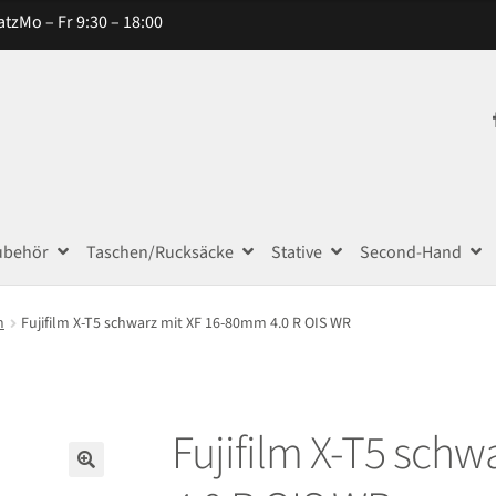
atz
Mo – Fr 9:30 – 18:00
ubehör
Taschen/Rucksäcke
Stative
Second-Hand
m
Fujifilm X-T5 schwarz mit XF 16-80mm 4.0 R OIS WR
Fujifilm X-T5 sch
🔍