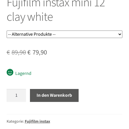
Fujifilm instax mini 12
öffnen
clay white
Unterm
Second-Hand
öffnen
Ursprünglicher
Aktueller
€
89,90
€
79,90
Preis
Preis
war:
ist:
Lagernd
€89,90
€79,90.
Fujifilm
In den Warenkorb
instax
mini
12
clay
Kategorie:
Fujifilm instax
white