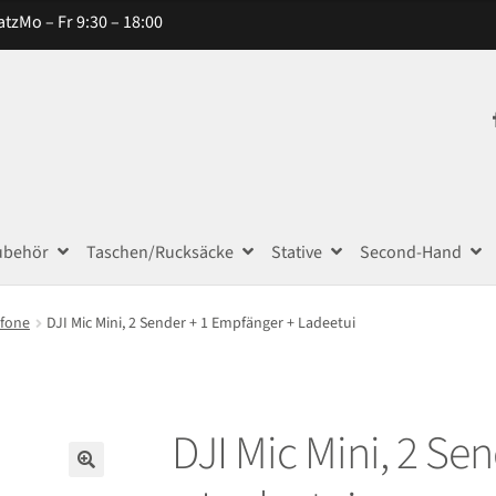
atz
Mo – Fr 9:30 – 18:00
ubehör
Taschen/Rucksäcke
Stative
Second-Hand
ofone
DJI Mic Mini, 2 Sender + 1 Empfänger + Ladeetui
DJI Mic Mini, 2 Se
🔍