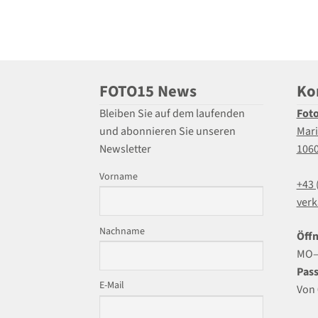
FOTO15 News
Ko
Bleiben Sie auf dem laufenden
Fot
und abonnieren Sie unseren
Mari
Newsletter
106
Vorname
+43 
verk
Nachname
Öffn
MO–F
Pass
E-Mail
Von 