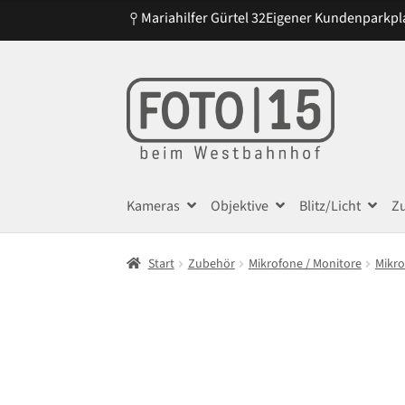
Mariahilfer Gürtel 32
Eigener Kundenparkpl
Zur
Zum
Navigation
Inhalt
springen
springen
Kameras
Objektive
Blitz/Licht
Z
Start
Zubehör
Mikrofone / Monitore
Mikr