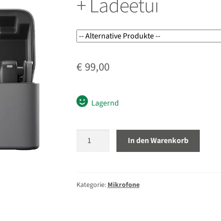
+ Ladeetui
€
99,00
Lagernd
DJI
In den Warenkorb
Mic
Mini,
2
Sender
Kategorie:
Mikrofone
+
1