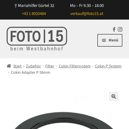
Mariahilfer Gürtel 32
Mo – Fr 9:30 – 18:00
+43 1 8920484
verkauf@foto15.at
Zur
Zum
F
In
Navigation
Inhalt
a
st
Menü
springen
springen
c
ag
e
ra
Unterm
Kameras
b
m
öffnen
Start
Zubehör
Filter
Cokin Filtersystem
Cokin P System
o
Unterm
Cokin Adapter P 58mm
Objektive
o
öffnen
k
Unterm
Blitz/Licht
öffnen
Unterm
Zubehör
🔍
öffnen
Unterm
NiSi Filtersysteme
öffnen