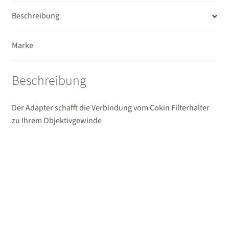
Ferngläser
Beschreibung
Unterm
Mikrofone / Monitore
Marke
öffnen
Unterm
Unterwassergehäuse
öffnen
Beschreibung
Unterm
Drucker / Scanner
öffnen
Der Adapter schafft die Verbindung vom Cokin Filterhalter
GPS / WiFi Module
zu Ihrem Objektivgewinde
Unterm
Schutz und Pflege
öffnen
Sucherzubehör
USB/HDMI-Kabel
Unterm
Taschen/Rucksäcke