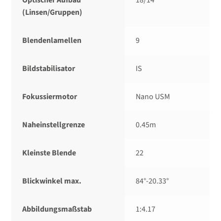
Optischer Aufbau
18/​14
(Linsen/Gruppen)
Blendenlamellen
9
Bildstabilisator
IS
Fokussiermotor
Nano USM
Naheinstellgrenze
0.45m
Kleinste Blende
22
Blickwinkel max.
84°-20.33°
Abbildungsmaßstab
1:4.17