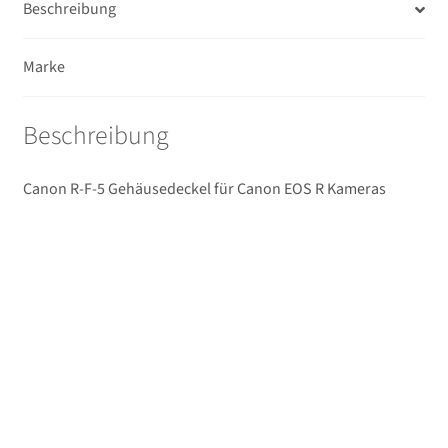
Beschreibung
Ferngläser
Marke
Unterm
Mikrofone / Monitore
öffnen
Unterm
Beschreibung
Unterwassergehäuse
öffnen
Unterm
Drucker / Scanner
Canon R-F-5 Gehäusedeckel für Canon EOS R Kameras
öffnen
GPS / WiFi Module
Unterm
Schutz und Pflege
öffnen
Sucherzubehör
USB/HDMI-Kabel
Unterm
Taschen/Rucksäcke