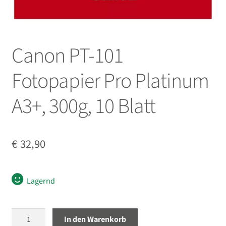
öffnen
Novoflex
Canon PT-101
Ferngläser
Fotopapier Pro Platinum
Unterm
Mikrofone / Monitore
öffnen
A3+, 300g, 10 Blatt
Unterm
Unterwassergehäuse
öffnen
Unterm
Drucker / Scanner
öffnen
€
32,90
Canon Drucker
Lagernd
Reflecta Scanner
Fotopapier zum Drucken
Canon
In den Warenkorb