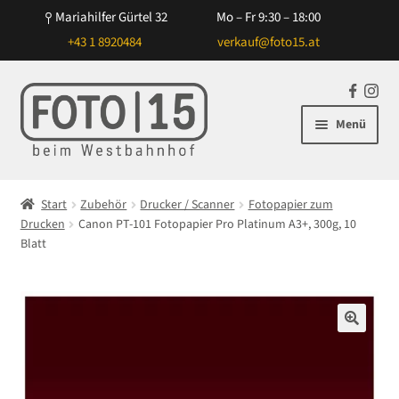
Mariahilfer Gürtel 32
Mo – Fr 9:30 – 18:00
+43 1 8920484
verkauf@foto15.at
Zur
Zum
F
In
Navigation
Inhalt
a
st
Menü
springen
springen
c
ag
e
ra
Unterm
Kameras
b
m
öffnen
Start
Zubehör
Drucker / Scanner
Fotopapier zum
o
Unterm
Drucken
Canon PT-101 Fotopapier Pro Platinum A3+, 300g, 10
Objektive
o
öffnen
Blatt
k
Unterm
Blitz/Licht
öffnen
Unterm
Zubehör
öffnen
🔍
Unterm
NiSi Filtersysteme
öffnen