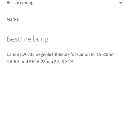
Beschreibung
Ferngläser
Marke
Unterm
Mikrofone / Monitore
öffnen
Unterm
Beschreibung
Unterwassergehäuse
öffnen
Unterm
Drucker / Scanner
Canon EW-73E Gegenlichtblende für Canon RF 15-30mm
öffnen
4.5-6.3 und RF 16-28mm 2.8 IS STM
GPS / WiFi Module
Unterm
Schutz und Pflege
öffnen
Sucherzubehör
USB/HDMI-Kabel
Unterm
Taschen/Rucksäcke