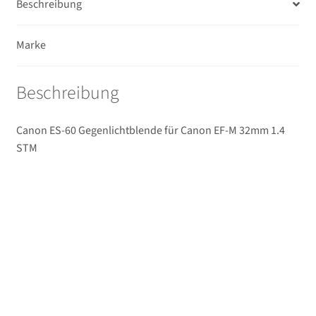
Beschreibung
Ferngläser
Marke
Unterm
Mikrofone / Monitore
öffnen
Unterm
Beschreibung
Unterwassergehäuse
öffnen
Unterm
Drucker / Scanner
Canon ES-60 Gegenlichtblende für Canon EF-M 32mm 1.4
öffnen
STM
GPS / WiFi Module
Unterm
Schutz und Pflege
öffnen
Sucherzubehör
USB/HDMI-Kabel
Unterm
Taschen/Rucksäcke