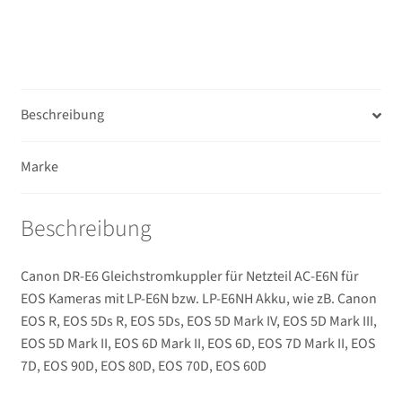
Ferngläser
Unterm
Mikrofone / Monitore
öffnen
Unterm
Beschreibung
Unterwassergehäuse
öffnen
Unterm
Drucker / Scanner
Marke
öffnen
GPS / WiFi Module
Beschreibung
Unterm
Schutz und Pflege
Canon DR-E6 Gleichstromkuppler für Netzteil AC-E6N für
öffnen
EOS Kameras mit LP-E6N bzw. LP-E6NH Akku, wie zB. Canon
Sucherzubehör
EOS R, EOS 5Ds R, EOS 5Ds, EOS 5D Mark IV, EOS 5D Mark III,
EOS 5D Mark II, EOS 6D Mark II, EOS 6D, EOS 7D Mark II, EOS
USB/HDMI-Kabel
7D, EOS 90D, EOS 80D, EOS 70D, EOS 60D
Unterm
Taschen/Rucksäcke