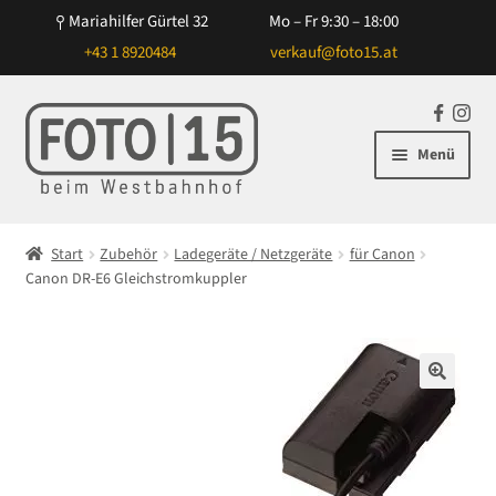
Mariahilfer Gürtel 32
Mo – Fr 9:30 – 18:00
+43 1 8920484
verkauf@foto15.at
Zur
Zum
F
In
Navigation
Inhalt
a
st
Menü
springen
springen
c
ag
e
ra
Unterm
Kameras
b
m
öffnen
Start
Zubehör
Ladegeräte / Netzgeräte
für Canon
o
Unterm
Canon DR-E6 Gleichstromkuppler
Objektive
o
öffnen
k
Unterm
Blitz/Licht
öffnen
Unterm
Zubehör
🔍
öffnen
Unterm
NiSi Filtersysteme
öffnen