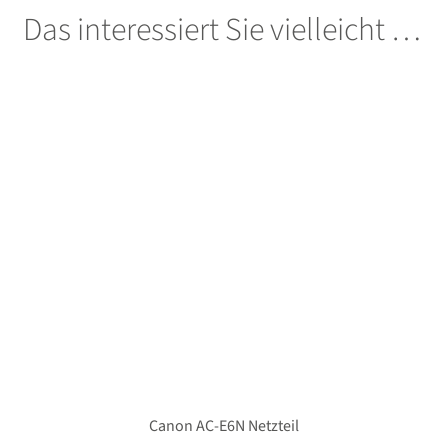
Das interessiert Sie vielleicht …
öffnen
Unterm
Stative
öffnen
Unterm
Second-Hand
öffnen
Canon AC-E6N Netzteil