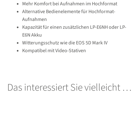
Mehr Komfort bei Aufnahmen im Hochformat
öffnen
Alternative Bedienelemente für Hochformat-
Unterm
Second-Hand
Aufnahmen
öffnen
Kapazität für einen zusätzlichen LP-E6NH oder LP-
E6N Akku
Witterungsschutz wie die EOS 5D Mark IV
Kompatibel mit Video-Stativen
Das interessiert Sie vielleicht …