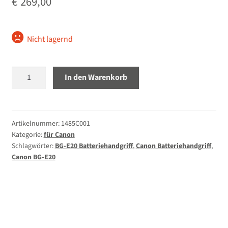
€
269,00
für Olympus
Nicht lagernd
Unterm
Akkus
öffnen
Canon
Unterm
In den Warenkorb
Ladegeräte / Netzgeräte
BG-
öffnen
E20
Unterm
Filter
Batteriehandgriff
öffnen
Menge
Artikelnummer:
1485C001
Unterm
Gegenlichtblenden / Deckel
Kategorie:
für Canon
öffnen
Schlagwörter:
BG-E20 Batteriehandgriff
,
Canon Batteriehandgriff
,
Unterm
Canon BG-E20
Fernauslöser / Fernbedienung
öffnen
Novoflex
Ferngläser