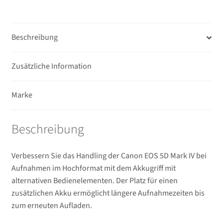
Unterm
Mikrofone / Monitore
öffnen
Unterm
Beschreibung
Unterwassergehäuse
öffnen
Unterm
Drucker / Scanner
Zusätzliche Information
öffnen
GPS / WiFi Module
Marke
Unterm
Schutz und Pflege
Beschreibung
öffnen
Sucherzubehör
Verbessern Sie das Handling der Canon EOS 5D Mark IV bei
Aufnahmen im Hochformat mit dem Akkugriff mit
USB/HDMI-Kabel
alternativen Bedienelementen. Der Platz für einen
zusätzlichen Akku ermöglicht längere Aufnahmezeiten bis
Unterm
Taschen/Rucksäcke
zum erneuten Aufladen.
öffnen
Unterm
Stative