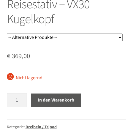
Reisestativ + VX30
Kugelkopf
€
369,00
Nicht lagernd
Benro
In den Warenkorb
Rhino
34C
Reisestativ
+
Kategorie:
Dreibein / Tripod