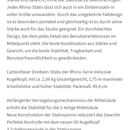
Stärke und Gewicht, ohne die Stabilität zu
beeinträchtigen.
Jedes Rhino-Stativ lässt sich auch in ein Einbeinstativ in
voller Größe umwandeln. Durch das
umgekehrte Faltdesign
ist es besonders portabel und gleichzeitig ist es durch seine
Stärke auch für das Studio
geeignet.
Ein durchdachtes
Design, bei dem jedes Detail des Benutzererlebnisses im
Mittelpunkt steht. Die beste
Kombination aus Stärke und
Gewicht, um die beste Stabilität, Tragbarkeit und
Benutzerfreundlichkeit zu
gewährleisten.
Carbonfaser Dreibein-Stativ der Rhino-Serie inklusive
Kugelkopf, mit ca. 2,06 kg Gesamtgewicht, 1,75 m maximaler
Arbeitshöhe und hoher Stabilität. Packmaß: 49,4 cm
Verlängerter Verriegelungsmechanismus der Mittelsäule
erhöht die Stabilität für die 2-teilige Mittelsäule
Neue Konstruktion der Stativspinne reduziert das Gewicht
Perfekte Kontrolle mit dem neuen VX-Kugelkopf
3 Zubehörgewinde in der Stativspinne