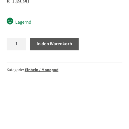
€
139,90
Lagernd
Benro
In den Warenkorb
MMA38C
Carbon
Einbeinstativ
Menge
Kategorie:
Einbein / Monopod