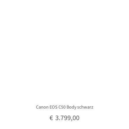
Unterm
Stative
öffnen
Unterm
Second-Hand
öffnen
Canon EOS C50 Body schwarz
€
3.799,00