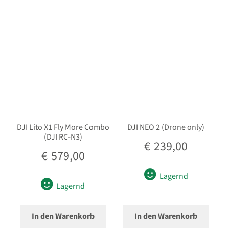
sortiert
Unterm
Stative
öffnen
Unterm
Second-Hand
öffnen
DJI Lito X1 Fly More Combo
DJI NEO 2 (Drone only)
(DJI RC-N3)
€
239,00
€
579,00
Lagernd
Lagernd
In den Warenkorb
In den Warenkorb