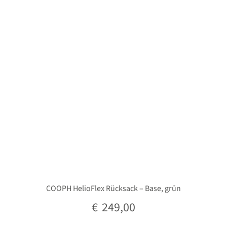
Unterm
Stative
öffnen
Unterm
Second-Hand
öffnen
COOPH HelioFlex Rücksack – Base, grün
€
249,00