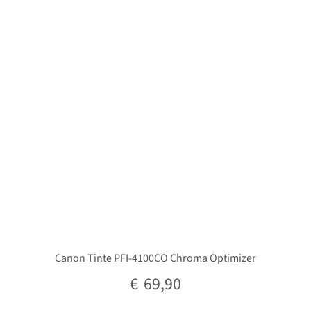
Unterm
Stative
öffnen
Unterm
Second-Hand
öffnen
Canon Tinte PFI-4100CO Chroma Optimizer
€
69,90