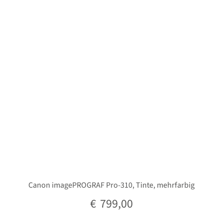
Unterm
Stative
öffnen
Unterm
Second-Hand
öffnen
Canon imagePROGRAF Pro-310, Tinte, mehrfarbig
€
799,00