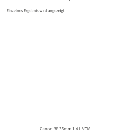
Unterm
Stative
öffnen
Einzelnes Ergebnis wird angezeigt
Unterm
Second-Hand
öffnen
Canon RF 35mm 1.4 L VCM