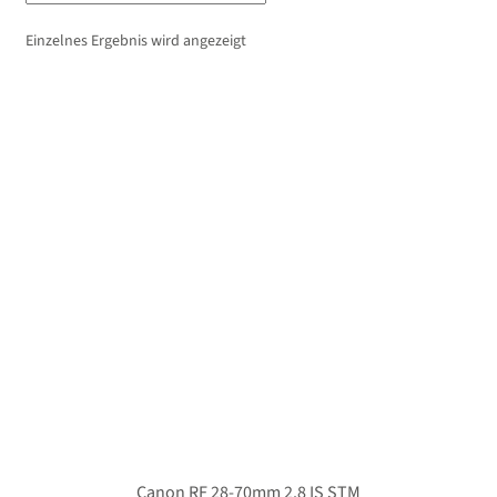
Unterm
Stative
öffnen
Einzelnes Ergebnis wird angezeigt
Unterm
Second-Hand
öffnen
Canon RF 28-70mm 2.8 IS STM