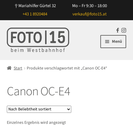
Mariahilfer Gürtel 32
Mo – Fr 9:30 – 18:00
+43 1 8920484
verkauf@foto15.at
Zur
Zum
F
In
Navigation
Inhalt
a
st
Menü
springen
springen
c
ag
e
ra
Unterm
Kameras
b
m
öffnen
Start
Produkte verschlagwortet mit „Canon OC-E4“
o
Unterm
Objektive
o
öffnen
k
Canon OC-E4
Unterm
Blitz/Licht
öffnen
Unterm
Zubehör
öffnen
Unterm
Taschen/Rucksäcke
Einzelnes Ergebnis wird angezeigt
öffnen