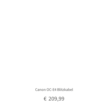
Unterm
Stative
öffnen
Unterm
Second-Hand
öffnen
Canon OC-E4 Blitzkabel
€
209,99