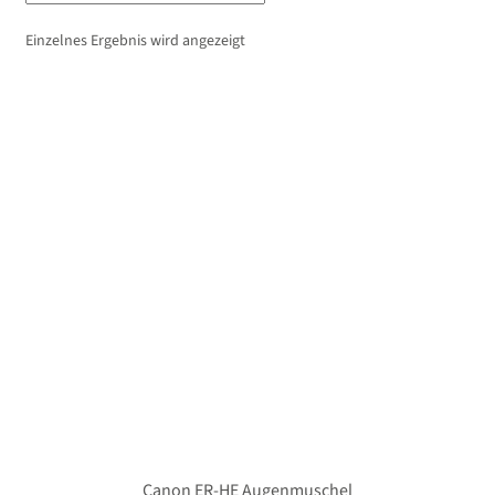
Unterm
Stative
öffnen
Einzelnes Ergebnis wird angezeigt
Unterm
Second-Hand
öffnen
Canon ER-HE Augenmuschel