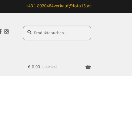
+43 1 8920484
verkauf@foto15.at
Suchen
Suchen
F
In
nach:
a
st
c
ag
e
ra
b
m
€
0,00
0 Artikel
o
o
k