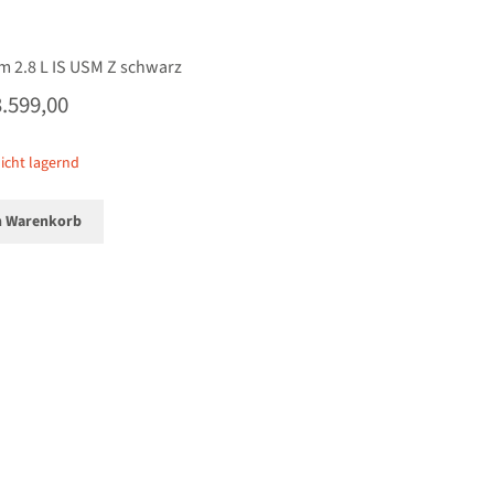
 2.8 L IS USM Z schwarz
3.599,00
icht lagernd
n Warenkorb