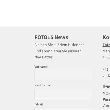
FOTO15 News
Ko
Bleiben Sie auf dem laufenden
Fot
und abonnieren Sie unseren
Mari
Newsletter
106
Vorname
+43 
verk
Nachname
Öffn
MO–F
Pass
E-Mail
Von 