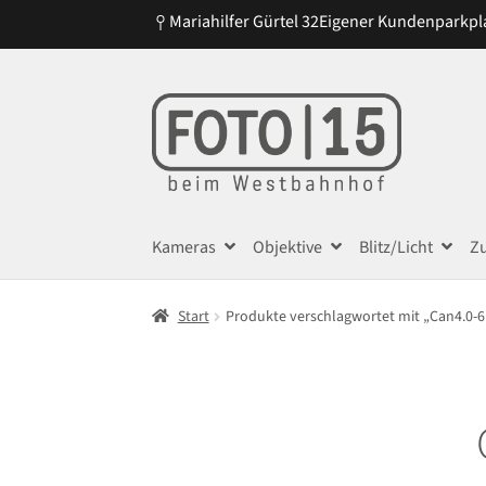
Mariahilfer Gürtel 32
Eigener Kundenparkpl
Zur
Zum
Navigation
Inhalt
springen
springen
Kameras
Objektive
Blitz/Licht
Z
Start
Produkte verschlagwortet mit „Can4.0-6.