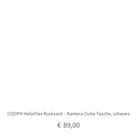
Unterm
Stative
öffnen
Unterm
Second-Hand
öffnen
COOPH HelioFlex Rucksack – Kamera-Cube-Tasche, schwarz
€
89,00