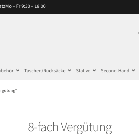
atz
Mo – Fr 9:30 – 18:00
ubehör
Taschen/Rucksäcke
Stative
Second-Hand
ergütung“
8-fach Vergütung