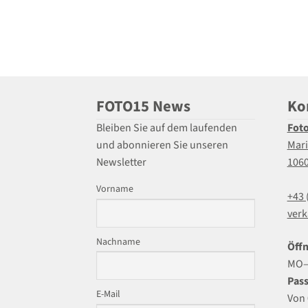
FOTO15 News
Ko
Bleiben Sie auf dem laufenden
Fot
und abonnieren Sie unseren
Mari
Newsletter
106
Vorname
+43 
verk
Nachname
Öffn
MO–F
Pass
E-Mail
Von 