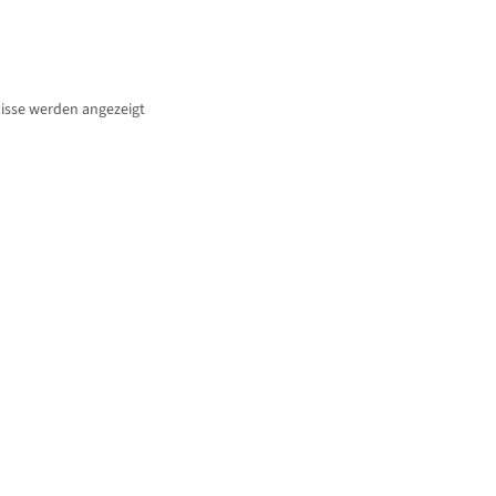
Nach
nisse werden angezeigt
Beliebtheit
sortiert