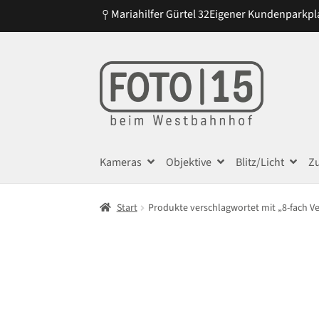
Mariahilfer Gürtel 32
Eigener Kundenparkpl
Zur
Zum
Navigation
Inhalt
springen
springen
Kameras
Objektive
Blitz/Licht
Z
Start
Produkte verschlagwortet mit „8-fach V