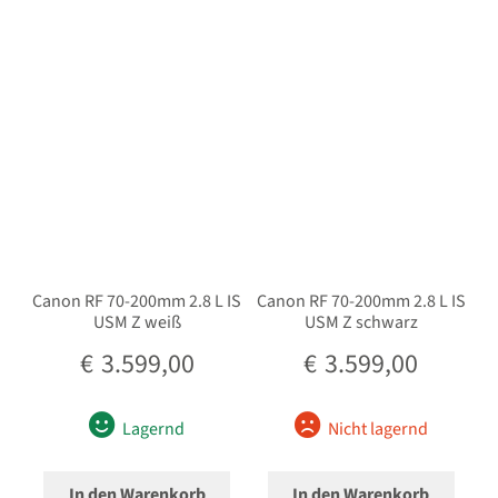
Beliebtheit
Unterm
Stative
sortiert
öffnen
Unterm
Second-Hand
öffnen
Canon RF 70-200mm 2.8 L IS
Canon RF 70-200mm 2.8 L IS
USM Z weiß
USM Z schwarz
€
3.599,00
€
3.599,00
Lagernd
Nicht lagernd
In den Warenkorb
In den Warenkorb