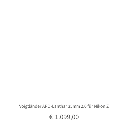
Unterm
Stative
öffnen
Unterm
Second-Hand
öffnen
Voigtländer APO-Lanthar 35mm 2.0 für Nikon Z
€
1.099,00