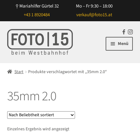
Mariahilfer Gürtel 32
Mo – Fr 9:30 – 18:00
+43 1 8920484
verkauf@foto15.at
Zur
Zum
F
In
Navigation
Inhalt
a
st
Menü
springen
springen
c
ag
e
ra
Unterm
Kameras
b
m
öffnen
Start
Produkte verschlagwortet mit „35mm 2.0“
o
Unterm
Objektive
o
öffnen
k
35mm 2.0
Unterm
Blitz/Licht
öffnen
Unterm
Zubehör
öffnen
Unterm
Taschen/Rucksäcke
Einzelnes Ergebnis wird angezeigt
öffnen