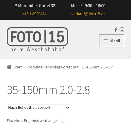
Mariahilfer Gürtel 32
Mo – Fr 9:30 – 18:00
+43 1 8920484
verkauf@foto15.at
Zur
Zum
F
In
Navigation
Inhalt
a
st
Menü
springen
springen
c
ag
e
ra
Unterm
Kameras
b
m
öffnen
Start
Produkte verschlagwortet mit „35-150mm 2.0-2.8“
o
Unterm
Objektive
o
öffnen
k
35-150mm 2.0-2.8
Unterm
Blitz/Licht
öffnen
Unterm
Zubehör
öffnen
Unterm
Taschen/Rucksäcke
Einzelnes Ergebnis wird angezeigt
öffnen