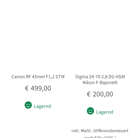
sortiert
Unterm
Stative
öffnen
Unterm
Second-Hand
öffnen
Canon RF 45mm F1,2 STM
Sigma 24-70 2,8 DG HSM
Nikon F-Bajonett
€
499,00
€
200,00
Lagernd
Lagernd
inkl. MwSt. (differenzbesteuert
nach §25a UStG.)