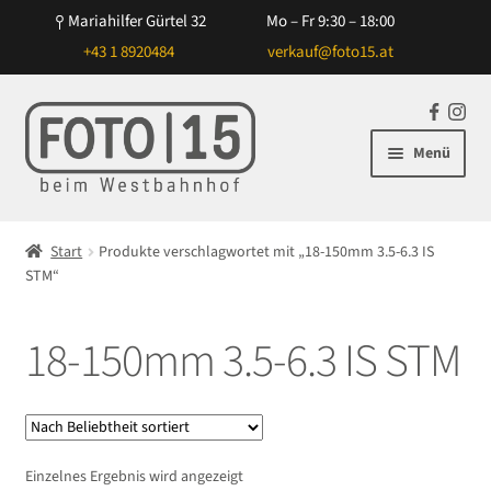
Mariahilfer Gürtel 32
Mo – Fr 9:30 – 18:00
+43 1 8920484
verkauf@foto15.at
Zur
Zum
F
In
Navigation
Inhalt
a
st
Menü
springen
springen
c
ag
e
ra
Unterm
Kameras
b
m
öffnen
Start
Produkte verschlagwortet mit „18-150mm 3.5-6.3 IS
o
Unterm
STM“
Objektive
o
öffnen
k
Unterm
Blitz/Licht
18-150mm 3.5-6.3 IS STM
öffnen
Unterm
Zubehör
öffnen
Unterm
Taschen/Rucksäcke
öffnen
Einzelnes Ergebnis wird angezeigt