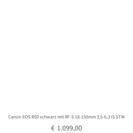
Unterm
Stative
öffnen
Unterm
Second-Hand
öffnen
Canon EOS R50 schwarz mit RF-S 18-150mm 3.5-6.3 IS STM
€
1.099,00