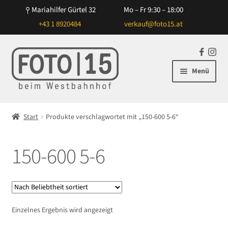
Mariahilfer Gürtel 32
Mo – Fr 9:30 – 18:00
+43 1 8920484
verkauf@foto15.at
Zur
Zum
F
In
Navigation
Inhalt
a
st
Menü
springen
springen
c
ag
e
ra
Unterm
Kameras
b
m
öffnen
Start
Produkte verschlagwortet mit „150-600 5-6“
o
Unterm
Objektive
o
öffnen
k
150-600 5-6
Unterm
Blitz/Licht
öffnen
Unterm
Zubehör
öffnen
Unterm
Taschen/Rucksäcke
Einzelnes Ergebnis wird angezeigt
öffnen