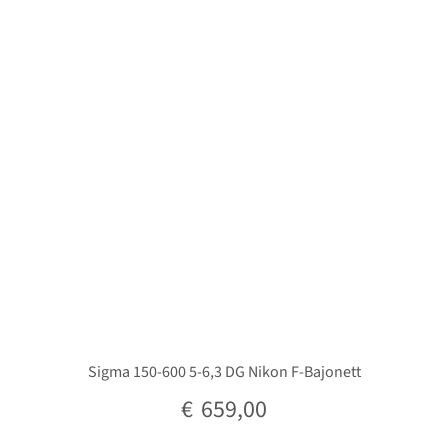
Unterm
Stative
öffnen
Unterm
Second-Hand
öffnen
Sigma 150-600 5-6,3 DG Nikon F-Bajonett
€
659,00