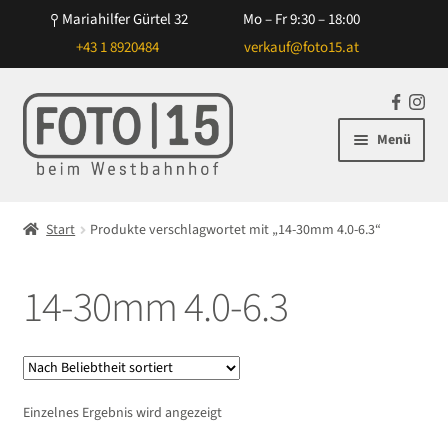
Mariahilfer Gürtel 32
Mo – Fr 9:30 – 18:00
+43 1 8920484
verkauf@foto15.at
Zur
Zum
F
In
Navigation
Inhalt
a
st
Menü
springen
springen
c
ag
e
ra
Unterm
Kameras
b
m
öffnen
Start
Produkte verschlagwortet mit „14-30mm 4.0-6.3“
o
Unterm
Objektive
o
öffnen
k
14-30mm 4.0-6.3
Unterm
Blitz/Licht
öffnen
Unterm
Zubehör
öffnen
Unterm
Taschen/Rucksäcke
Einzelnes Ergebnis wird angezeigt
öffnen