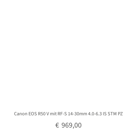
Unterm
Stative
öffnen
Unterm
Second-Hand
öffnen
Canon EOS R50 V mit RF-S 14-30mm 4.0-6.3 IS STM PZ
€
969,00