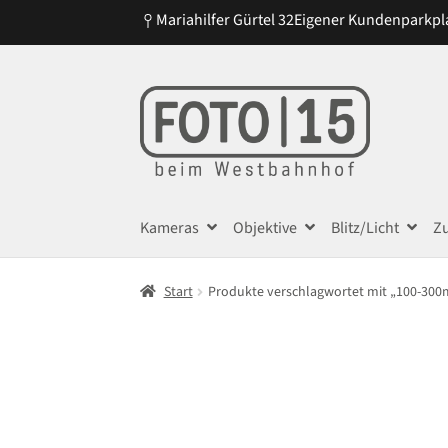
Mariahilfer Gürtel 32
Eigener Kundenparkpl
Zur
Zum
Navigation
Inhalt
springen
springen
Kameras
Objektive
Blitz/Licht
Z
Start
Produkte verschlagwortet mit „100-300