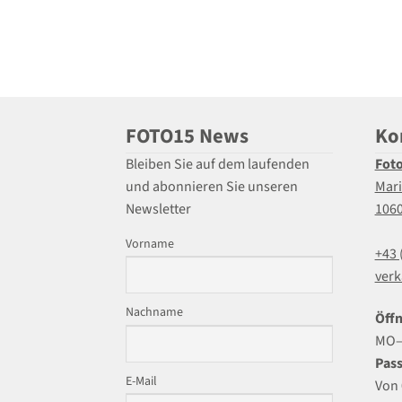
FOTO15 News
Ko
Bleiben Sie auf dem laufenden
Fot
und abonnieren Sie unseren
Mari
Newsletter
106
Vorname
+43 
verk
Nachname
Öffn
MO–F
Pass
E-Mail
Von 