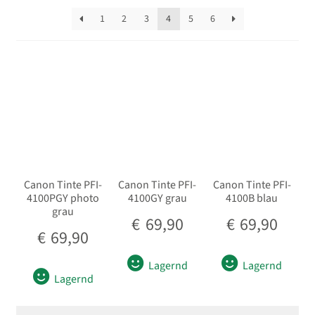
sortiert
Unterm
Analoge Filme
1
2
3
4
5
6
öffnen
Unterm
Bilderzubehör
öffnen
Unterm
Speichermedien
öffnen
Unterm
Batterie- und Handgriffe
öffnen
Unterm
Akkus
öffnen
Canon Tinte PFI-
Canon Tinte PFI-
Canon Tinte PFI-
Unterm
4100PGY photo
4100GY grau
4100B blau
Ladegeräte / Netzgeräte
grau
öffnen
€
69,90
€
69,90
Unterm
€
69,90
Filter
öffnen
Lagernd
Lagernd
Unterm
Gegenlichtblenden / Deckel
Lagernd
öffnen
Unterm
Fernauslöser / Fernbedienung