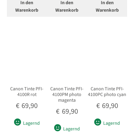
In den
In den
In den
öffnen
Warenkorb
Warenkorb
Warenkorb
Novoflex
Ferngläser
Unterm
Mikrofone / Monitore
öffnen
Unterm
Unterwassergehäuse
öffnen
Unterm
Drucker / Scanner
öffnen
Canon Tinte PFI-
Canon Tinte PFI-
Canon Tinte PFI-
GPS / WiFi Module
4100R rot
4100PM photo
4100PC photo cyan
magenta
€
69,90
€
69,90
Unterm
Schutz und Pflege
€
69,90
öffnen
Lagernd
Lagernd
Sucherzubehör
Lagernd