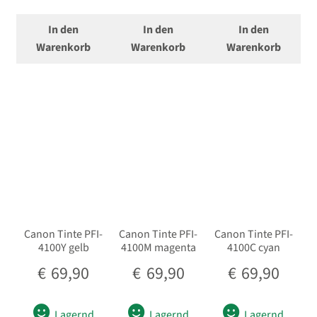
USB/HDMI-Kabel
In den
In den
In den
Warenkorb
Warenkorb
Warenkorb
Unterm
Taschen/Rucksäcke
öffnen
Unterm
Stative
öffnen
Unterm
Second-Hand
öffnen
Canon Tinte PFI-
Canon Tinte PFI-
Canon Tinte PFI-
4100Y gelb
4100M magenta
4100C cyan
€
69,90
€
69,90
€
69,90
Lagernd
Lagernd
Lagernd