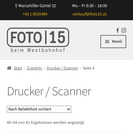
Mariahilfer Gürtel 32
Mo – Fr 9:30 – 18:00
+43 1 8920484
verkauf@foto15.at
Zur
Zum
F
In
Navigation
Inhalt
a
st
Menü
springen
springen
c
ag
e
ra
Unterm
Kameras
b
m
öffnen
Start
Zubehör
Drucker / Scanner
Seite 4
o
Unterm
Objektive
o
öffnen
k
Drucker / Scanner
Unterm
Blitz/Licht
öffnen
Unterm
Zubehör
öffnen
Unterm
NiSi Filtersysteme
Nach
49–64 von 81 Ergebnissen werden angezeigt
öffnen
Beliebtheit