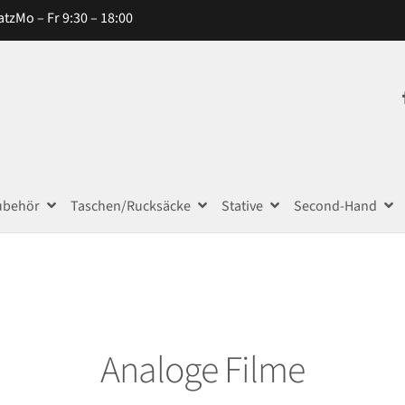
atz
Mo – Fr 9:30 – 18:00
ubehör
Taschen/Rucksäcke
Stative
Second-Hand
Analoge Filme