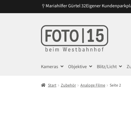
Mariahilfer Gürtel 32
Eigener Kundenparkpl
Zur
Zum
Navigation
Inhalt
springen
springen
Kameras
Objektive
Blitz/Licht
Z
Start
Zubehör
Analoge Filme
Seite 2