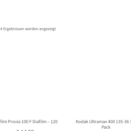
Nach
4 Ergebnissen werden angezeigt
Beliebtheit
sortiert
film Provia 100 F Diafilm – 120
Kodak Ultramax 400 135-36 
Pack