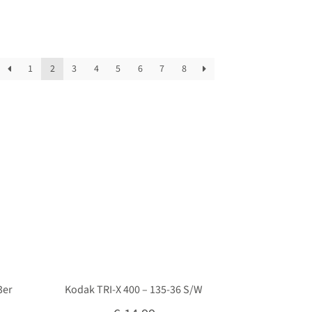
1
2
3
4
5
6
7
8
3er
Kodak TRI-X 400 – 135-36 S/W