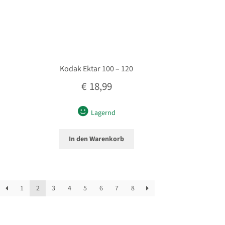
Kodak Ektar 100 – 120
€
18,99
Lagernd
In den Warenkorb
1
2
3
4
5
6
7
8