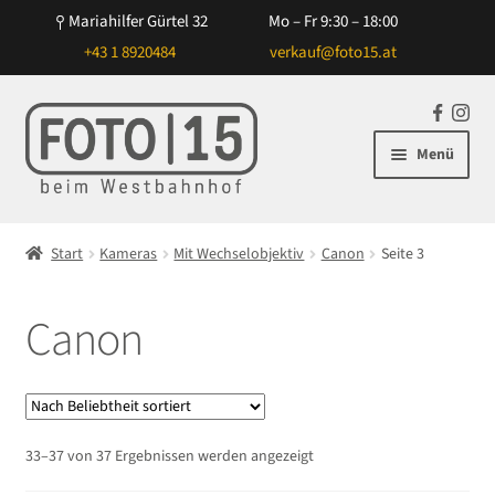
Mariahilfer Gürtel 32
Mo – Fr 9:30 – 18:00
+43 1 8920484
verkauf@foto15.at
Zur
Zum
F
In
Navigation
Inhalt
a
st
Menü
springen
springen
c
ag
e
ra
Unterm
Kameras
b
m
öffnen
Start
Kameras
Mit Wechselobjektiv
Canon
Seite 3
o
Unterm
Mit Wechselobjektiv
o
öffnen
k
Canon
Canon
Nikon
Sony
Nach
33–37 von 37 Ergebnissen werden angezeigt
Beliebtheit