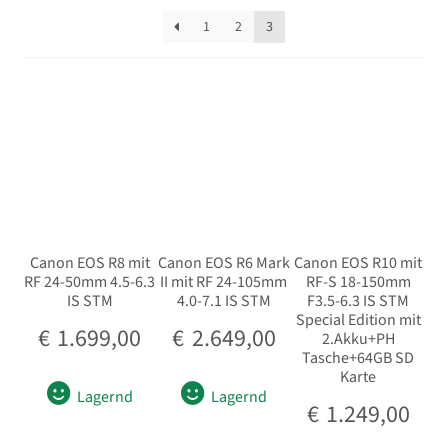
sortiert
Fujifilm
1
2
3
OM System
Panasonic
Unterm
Sigma
öffnen
Unterm
Ohne Wechselobjektiv
öffnen
Canon EOS R8 mit
Canon EOS R6 Mark
Canon EOS R10 mit
Unterm
RF 24-50mm 4.5-6.3
II mit RF 24-105mm
RF-S 18-150mm
Videokameras
IS STM
4.0-7.1 IS STM
F3.5-6.3 IS STM
öffnen
Special Edition mit
Unterm
€
1.699,00
€
2.649,00
Drohnen
2.Akku+PH
öffnen
Tasche+64GB SD
Karte
Unterm
Actioncam
Lagernd
Lagernd
€
1.249,00
öffnen
Unterm
Sofortbildkamera