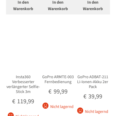
In den
In den
In den
Warenkorb
Warenkorb
Warenkorb
Insta360
GoPro ARMTE-003
GoPro ADBAT-211
Verbesserter
Fernbedienung
Li-Ionen-Akku 2er
verlängerter Selfie-
Pack
€
99,99
Stick 3m
€
39,99
€
119,99
Nicht lagernd
Nicht lagernd