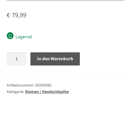
Unterm
Stative
€
79,99
öffnen
Unterm
Second-Hand
öffnen
Lagernd
Peak
In den Warenkorb
Design
Slide
Trageriemen
schwarz
Artikelnummer:
59200585
Kategorie:
Riemen / Handschlaufen
Menge