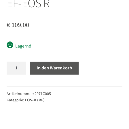
EF-EOS R
Unterm
Blitz/Licht
öffnen
€
109,00
Unterm
Zubehör
öffnen
Unterm
Taschen/Rucksäcke
Lagernd
öffnen
Unterm
Stative
Canon
öffnen
In den Warenkorb
Objektivadapter
Unterm
Second-Hand
EF-
öffnen
EOS
R
Artikelnummer:
2971C005
Kategorie:
EOS-R (RF)
Menge